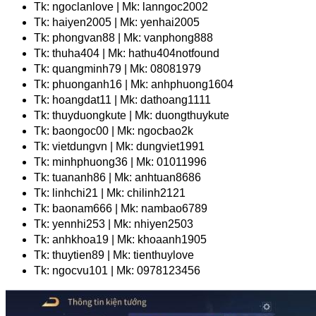
Tk: ngoclanlove | Mk: lanngoc2002
Tk: haiyen2005 | Mk: yenhai2005
Tk: phongvan88 | Mk: vanphong888
Tk: thuha404 | Mk: hathu404notfound
Tk: quangminh79 | Mk: 08081979
Tk: phuonganh16 | Mk: anhphuong1604
Tk: hoangdat11 | Mk: dathoang1111
Tk: thuyduongkute | Mk: duongthuykute
Tk: baongoc00 | Mk: ngocbao2k
Tk: vietdungvn | Mk: dungviet1991
Tk: minhphuong36 | Mk: 01011996
Tk: tuananh86 | Mk: anhtuan8686
Tk: linhchi21 | Mk: chilinh2121
Tk: baonam666 | Mk: nambao6789
Tk: yennhi253 | Mk: nhiyen2503
Tk: anhkhoa19 | Mk: khoaanh1905
Tk: thuytien89 | Mk: tienthuylove
Tk: ngocvu101 | Mk: 0978123456