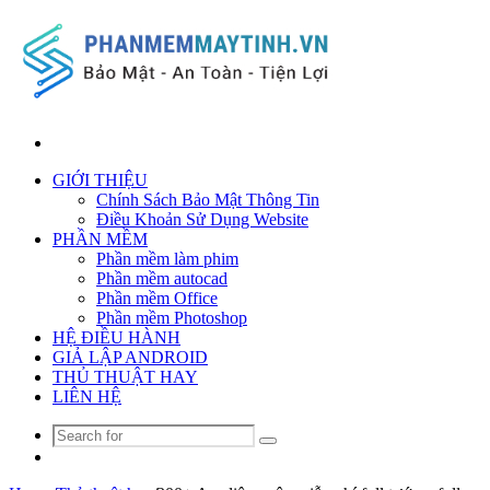
Search
for
GIỚI THIỆU
Chính Sách Bảo Mật Thông Tin
Điều Khoản Sử Dụng Website
PHẦN MỀM
Phần mềm làm phim
Phần mềm autocad
Phần mềm Office
Phần mềm Photoshop
HỆ ĐIỀU HÀNH
GIẢ LẬP ANDROID
THỦ THUẬT HAY
LIÊN HỆ
Search
Random
for
Article