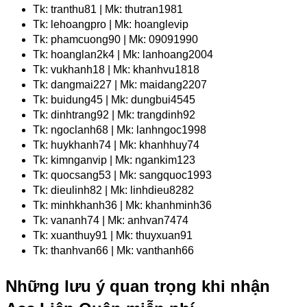
Tk: tranthu81 | Mk: thutran1981
Tk: lehoangpro | Mk: hoanglevip
Tk: phamcuong90 | Mk: 09091990
Tk: hoanglan2k4 | Mk: lanhoang2004
Tk: vukhanh18 | Mk: khanhvu1818
Tk: dangmai227 | Mk: maidang2207
Tk: buidung45 | Mk: dungbui4545
Tk: dinhtrang92 | Mk: trangdinh92
Tk: ngoclanh68 | Mk: lanhngoc1998
Tk: huykhanh74 | Mk: khanhhuy74
Tk: kimnganvip | Mk: ngankim123
Tk: quocsang53 | Mk: sangquoc1993
Tk: dieulinh82 | Mk: linhdieu8282
Tk: minhkhanh36 | Mk: khanhminh36
Tk: vananh74 | Mk: anhvan7474
Tk: xuanthuy91 | Mk: thuyxuan91
Tk: thanhvan66 | Mk: vanthanh66
Những lưu ý quan trọng khi nhận 