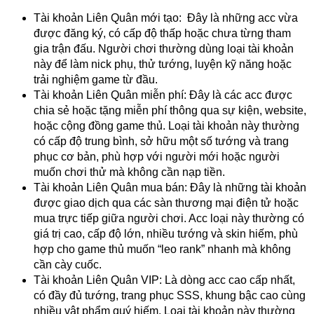
Tài khoản Liên Quân mới tạo:  Đây là những acc vừa 
được đăng ký, có cấp độ thấp hoặc chưa từng tham 
gia trận đấu. Người chơi thường dùng loại tài khoản 
này để làm nick phụ, thử tướng, luyện kỹ năng hoặc 
trải nghiệm game từ đầu.
Tài khoản Liên Quân miễn phí: Đây là các acc được 
chia sẻ hoặc tặng miễn phí thông qua sự kiện, website, 
hoặc cộng đồng game thủ. Loại tài khoản này thường 
có cấp độ trung bình, sở hữu một số tướng và trang 
phục cơ bản, phù hợp với người mới hoặc người 
muốn chơi thử mà không cần nạp tiền.
Tài khoản Liên Quân mua bán: Đây là những tài khoản 
được giao dịch qua các sàn thương mại điện tử hoặc 
mua trực tiếp giữa người chơi. Acc loại này thường có 
giá trị cao, cấp độ lớn, nhiều tướng và skin hiếm, phù 
hợp cho game thủ muốn “leo rank” nhanh mà không 
cần cày cuốc.
Tài khoản Liên Quân VIP: Là dòng acc cao cấp nhất, 
có đầy đủ tướng, trang phục SSS, khung bậc cao cùng 
nhiều vật phẩm quý hiếm. Loại tài khoản này thường 