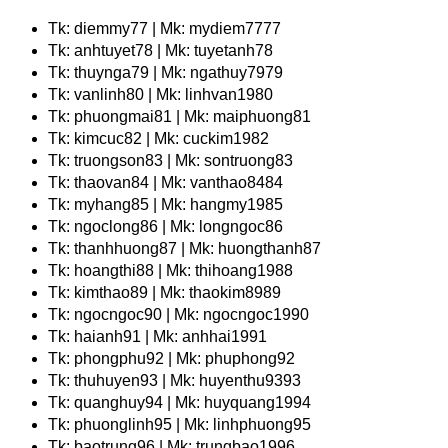
Tk: diemmy77 | Mk: mydiem7777
Tk: anhtuyet78 | Mk: tuyetanh78
Tk: thuynga79 | Mk: ngathuy7979
Tk: vanlinh80 | Mk: linhvan1980
Tk: phuongmai81 | Mk: maiphuong81
Tk: kimcuc82 | Mk: cuckim1982
Tk: truongson83 | Mk: sontruong83
Tk: thaovan84 | Mk: vanthao8484
Tk: myhang85 | Mk: hangmy1985
Tk: ngoclong86 | Mk: longngoc86
Tk: thanhhuong87 | Mk: huongthanh87
Tk: hoangthi88 | Mk: thihoang1988
Tk: kimthao89 | Mk: thaokim8989
Tk: ngocngoc90 | Mk: ngocngoc1990
Tk: haianh91 | Mk: anhhai1991
Tk: phongphu92 | Mk: phuphong92
Tk: thuhuyen93 | Mk: huyenthu9393
Tk: quanghuy94 | Mk: huyquang1994
Tk: phuonglinh95 | Mk: linhphuong95
Tk: baotrung96 | Mk: trungbao1996