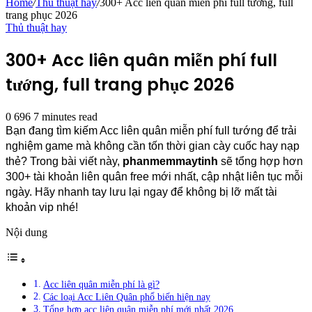
Home
/
Thủ thuật hay
/
300+ Acc liên quân miễn phí full tướng, full
trang phục 2026
Thủ thuật hay
300+ Acc liên quân miễn phí full
tướng, full trang phục 2026
0
696
7 minutes read
Bạn đang tìm kiếm Acc liên quân miễn phí full tướng để trải 
nghiệm game mà không cần tốn thời gian cày cuốc hay nạp 
thẻ? Trong bài viết này, 
phanmemmaytinh 
sẽ tổng hợp hơn 
300+ tài khoản liên quân free mới nhất, cập nhật liên tục mỗi 
ngày. Hãy nhanh tay lưu lại ngay để không bị lỡ mất tài 
khoản vip nhé!
Nội dung
Acc liên quân miễn phí là gì?
Các loại Acc Liên Quân phổ biến hiện nay
Tổng hợp acc liên quân miễn phí mới nhất 2026