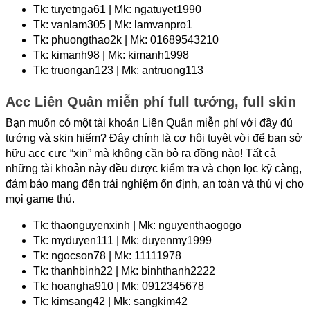
Tk: tuyetnga61 | Mk: ngatuyet1990
Tk: vanlam305 | Mk: lamvanpro1
Tk: phuongthao2k | Mk: 01689543210
Tk: kimanh98 | Mk: kimanh1998
Tk: truongan123 | Mk: antruong113
Acc Liên Quân miễn phí full tướng, full skin
Bạn muốn có một tài khoản Liên Quân miễn phí với đầy đủ 
tướng và skin hiếm? Đây chính là cơ hội tuyệt vời để bạn sở 
hữu acc cực “xịn” mà không cần bỏ ra đồng nào! Tất cả 
những tài khoản này đều được kiểm tra và chọn lọc kỹ càng, 
đảm bảo mang đến trải nghiệm ổn định, an toàn và thú vị cho 
mọi game thủ.
Tk: thaonguyenxinh | Mk: nguyenthaogogo
Tk: myduyen111 | Mk: duyenmy1999
Tk: ngocson78 | Mk: 11111978
Tk: thanhbinh22 | Mk: binhthanh2222
Tk: hoangha910 | Mk: 0912345678
Tk: kimsang42 | Mk: sangkim42