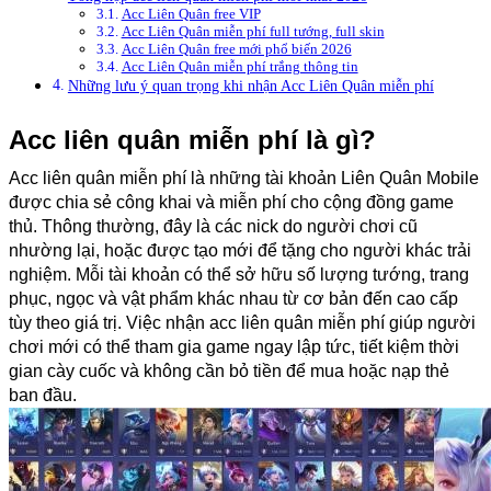
Acc Liên Quân free VIP
Acc Liên Quân miễn phí full tướng, full skin
Acc Liên Quân free mới phổ biến 2026
Acc Liên Quân miễn phí trắng thông tin
Những lưu ý quan trọng khi nhận Acc Liên Quân miễn phí
Acc liên quân miễn phí là gì?
Acc liên quân miễn phí là những tài khoản Liên Quân Mobile 
được chia sẻ công khai và miễn phí cho cộng đồng game 
thủ. Thông thường, đây là các nick do người chơi cũ 
nhường lại, hoặc được tạo mới để tặng cho người khác trải 
nghiệm. Mỗi tài khoản có thể sở hữu số lượng tướng, trang 
phục, ngọc và vật phẩm khác nhau từ cơ bản đến cao cấp 
tùy theo giá trị. Việc nhận acc liên quân miễn phí giúp người 
chơi mới có thể tham gia game ngay lập tức, tiết kiệm thời 
gian cày cuốc và không cần bỏ tiền để mua hoặc nạp thẻ 
ban đầu.