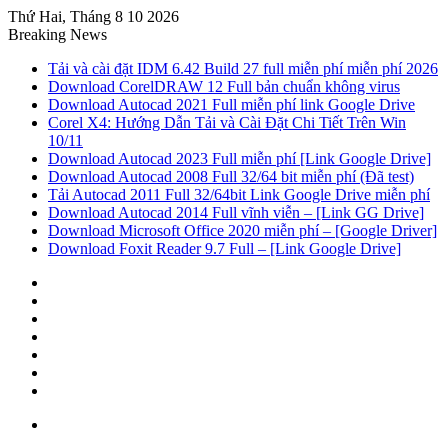
Thứ Hai, Tháng 8 10 2026
Breaking News
Tải và cài đặt IDM 6.42 Build 27 full miễn phí miễn phí 2026
Download CorelDRAW 12 Full bản chuẩn không virus
Download Autocad 2021 Full miễn phí link Google Drive
Corel X4: Hướng Dẫn Tải và Cài Đặt Chi Tiết Trên Win
10/11
Download Autocad 2023 Full miễn phí [Link Google Drive]
Download Autocad 2008 Full 32/64 bit miễn phí (Đã test)
Tải Autocad 2011 Full 32/64bit Link Google Drive miễn phí
Download Autocad 2014 Full vĩnh viễn – [Link GG Drive]
Download Microsoft Office 2020 miễn phí – [Google Driver]
Download Foxit Reader 9.7 Full – [Link Google Drive]
Sidebar
Random
Article
Log
In
Tumblr
Pinterest
Twitter
Facebook
Menu