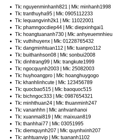
Tk: nguyenminhanh821 | Mk: minhanh1998
Tk: tranthuyha95 | Mk: 0905112233
Tk: lequangvinh2k1 | Mk: 11022001
Tk: phamngocdiep44 | Mk: diepxinhgai1
Tk: hoangtuananh730 | Mk: anhyeuemnhieu
Tk: vuthihuyenx | Mk: 01228765432
Tk: dangminhtuan112 | Mk: tuanpro112
Tk: buithanhson08 | Mk: sonbui2008
Tk: dinhtrang99 | Mk: trangkute1999
Tk: ngocquynh2003 | Mk: 25082003
Tk: huyhoangpro | Mk: hoanghuygogo
Tk: khanhlinhcute | Mk: 123456789
Tk: quocbao515 | Mk: baoquoc515
Tk: bichngoc333 | Mk: 0987654321
Tk: minhthuan24 | Mk: thuanminh247
Tk: vananhhn | Mk: anhvanhanoi
Tk: xuanmai819 | Mk: maixuan819
Tk: thanhhai77 | Mk: 03051995
Tk: diemquynh207 | Mk: quynhxinh207
Tk: anhtuanvip | Mk: tuananh1102