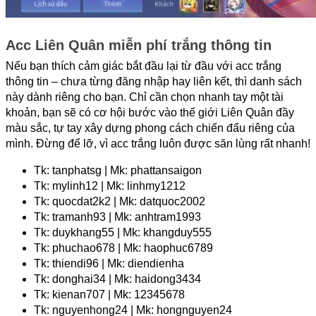
Acc Liên Quân miễn phí trắng thông tin
Nếu bạn thích cảm giác bắt đầu lại từ đầu với acc trắng 
thông tin – chưa từng đăng nhập hay liên kết, thì danh sách 
này dành riêng cho bạn. Chỉ cần chọn nhanh tay một tài 
khoản, bạn sẽ có cơ hội bước vào thế giới Liên Quân đầy 
màu sắc, tự tay xây dựng phong cách chiến đấu riêng của 
mình. Đừng để lỡ, vì acc trắng luôn được săn lùng rất nhanh!
Tk: tanphatsg | Mk: phattansaigon
Tk: mylinh12 | Mk: linhmy1212
Tk: quocdat2k2 | Mk: datquoc2002
Tk: tramanh93 | Mk: anhtram1993
Tk: duykhang55 | Mk: khangduy555
Tk: phuchao678 | Mk: haophuc6789
Tk: thiendi96 | Mk: diendienha
Tk: donghai34 | Mk: haidong3434
Tk: kienan707 | Mk: 12345678
Tk: nguyenhong24 | Mk: hongnguyen24