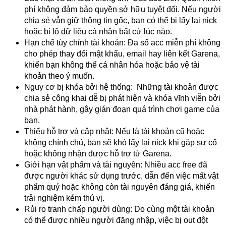
phí không đảm bảo quyền sở hữu tuyệt đối. Nếu người 
chia sẻ vẫn giữ thông tin gốc, bạn có thể bị lấy lại nick 
hoặc bị lộ dữ liệu cá nhân bất cứ lúc nào.
Hạn chế tùy chỉnh tài khoản: Đa số acc miễn phí không 
cho phép thay đổi mật khẩu, email hay liên kết Garena, 
khiến bạn không thể cá nhân hóa hoặc bảo vệ tài 
khoản theo ý muốn.
Nguy cơ bị khóa bởi hệ thống:  Những tài khoản được 
chia sẻ công khai dễ bị phát hiện và khóa vĩnh viễn bởi 
nhà phát hành, gây gián đoạn quá trình chơi game của 
bạn.
Thiếu hỗ trợ và cập nhật: Nếu là tài khoản cũ hoặc 
không chính chủ, bạn sẽ khó lấy lại nick khi gặp sự cố 
hoặc không nhận được hỗ trợ từ Garena.
Giới hạn vật phẩm và tài nguyên: Nhiều acc free đã 
được người khác sử dụng trước, dẫn đến việc mất vật 
phẩm quý hoặc không còn tài nguyên đáng giá, khiến 
trải nghiệm kém thú vị.
Rủi ro tranh chấp người dùng: Do cùng một tài khoản 
có thể được nhiều người đăng nhập, việc bị out đột 