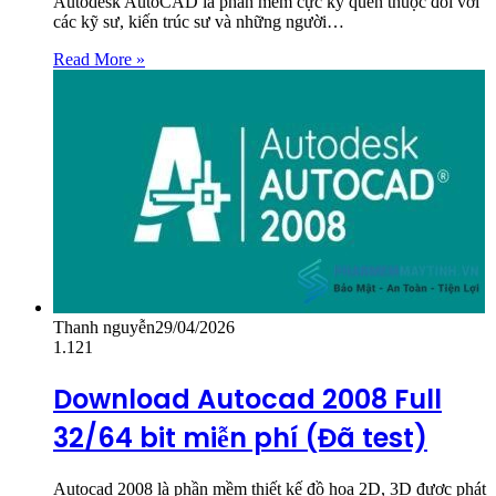
Autodesk AutoCAD là phần mềm cực kỳ quen thuộc đối với
các kỹ sư, kiến trúc sư và những người…
Read More »
Thanh nguyễn
29/04/2026
1.121
Download Autocad 2008 Full
32/64 bit miễn phí (Đã test)
Autocad 2008 là phần mềm thiết kế đồ họa 2D, 3D được phát