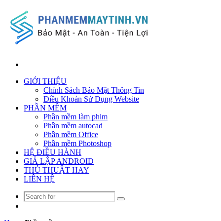
Search
for
GIỚI THIỆU
Chính Sách Bảo Mật Thông Tin
Điều Khoản Sử Dụng Website
PHẦN MỀM
Phần mềm làm phim
Phần mềm autocad
Phần mềm Office
Phần mềm Photoshop
HỆ ĐIỀU HÀNH
GIẢ LẬP ANDROID
THỦ THUẬT HAY
LIÊN HỆ
Search
Random
for
Article