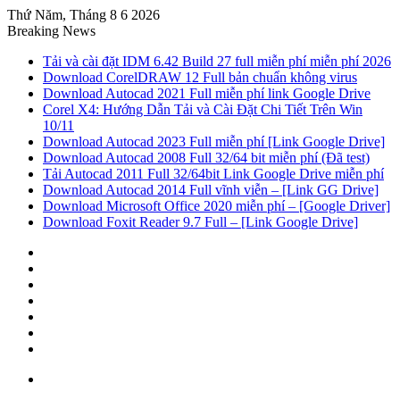
Thứ Năm, Tháng 8 6 2026
Breaking News
Tải và cài đặt IDM 6.42 Build 27 full miễn phí miễn phí 2026
Download CorelDRAW 12 Full bản chuẩn không virus
Download Autocad 2021 Full miễn phí link Google Drive
Corel X4: Hướng Dẫn Tải và Cài Đặt Chi Tiết Trên Win
10/11
Download Autocad 2023 Full miễn phí [Link Google Drive]
Download Autocad 2008 Full 32/64 bit miễn phí (Đã test)
Tải Autocad 2011 Full 32/64bit Link Google Drive miễn phí
Download Autocad 2014 Full vĩnh viễn – [Link GG Drive]
Download Microsoft Office 2020 miễn phí – [Google Driver]
Download Foxit Reader 9.7 Full – [Link Google Drive]
Sidebar
Random
Article
Log
In
Tumblr
Pinterest
Twitter
Facebook
Menu