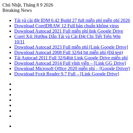
Chủ Nhật, Tháng 8 9 2026
Breaking News
Tải và cài đặt IDM 6.42 Build 27 full miễn phí miễn phí 2026
Download CorelDRAW 12 Full bản chuẩn không virus
Download Autocad 2021 Full miễn phí link Google Drive
Corel X4: Hướng Dẫn Tải và Cài Đặt Chi Tiết Trên Win
10/11
Download Autocad 2023 Full miễn phí [Link Google Drive]
Download Autocad 2008 Full 32/64 bit miễn phí (Đã test)
Tải Autocad 2011 Full 32/64bit Link Google Drive miễn phí
Download Autocad 2014 Full vĩnh viễn – [Link GG Drive]
Download Microsoft Office 2020 miễn phí – [Google Driver]
Download Foxit Reader 9.7 Full – [Link Google Drive]
Sidebar
Random
Article
Log
In
Tumblr
Pinterest
Twitter
Facebook
Menu