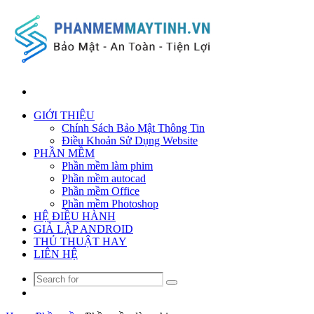
Search
for
GIỚI THIỆU
Chính Sách Bảo Mật Thông Tin
Điều Khoản Sử Dụng Website
PHẦN MỀM
Phần mềm làm phim
Phần mềm autocad
Phần mềm Office
Phần mềm Photoshop
HỆ ĐIỀU HÀNH
GIẢ LẬP ANDROID
THỦ THUẬT HAY
LIÊN HỆ
Search
Random
for
Article