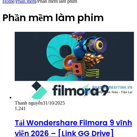
Home
/
Phần mềm
/
Phần mềm làm phim
Phần mềm làm phim
Thanh nguyễn
31/10/2025
1.241
Tải Wondershare Filmora 9 vĩnh
viễn 2026 – [Link GG Drive]