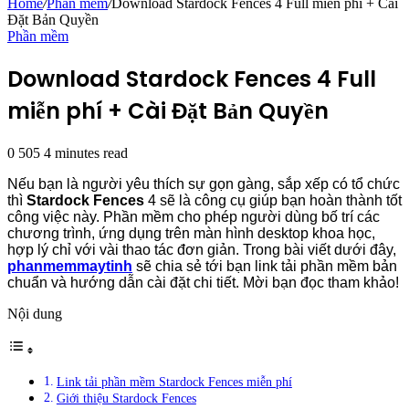
Home
/
Phần mềm
/
Download Stardock Fences 4 Full miễn phí + Cài
Đặt Bản Quyền
Phần mềm
Download Stardock Fences 4 Full
miễn phí + Cài Đặt Bản Quyền
0
505
4 minutes read
Nếu bạn là người yêu thích sự gọn gàng, sắp xếp có tổ chức
thì
Stardock Fences
4 sẽ là công cụ giúp bạn hoàn thành tốt
công việc này. Phần mềm cho phép người dùng bố trí các
chương trình, ứng dụng trên màn hình desktop khoa học,
hợp lý chỉ với vài thao tác đơn giản. Trong bài viết dưới đây,
phanmemmaytinh
sẽ chia sẻ tới bạn link tải phần mềm bản
chuẩn và hướng dẫn cài đặt chi tiết. Mời bạn đọc tham khảo!
Nội dung
Link tải phần mềm Stardock Fences miễn phí
Giới thiệu Stardock Fences