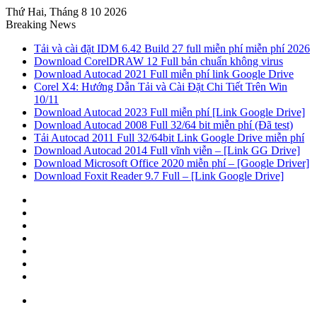
Thứ Hai, Tháng 8 10 2026
Breaking News
Tải và cài đặt IDM 6.42 Build 27 full miễn phí miễn phí 2026
Download CorelDRAW 12 Full bản chuẩn không virus
Download Autocad 2021 Full miễn phí link Google Drive
Corel X4: Hướng Dẫn Tải và Cài Đặt Chi Tiết Trên Win
10/11
Download Autocad 2023 Full miễn phí [Link Google Drive]
Download Autocad 2008 Full 32/64 bit miễn phí (Đã test)
Tải Autocad 2011 Full 32/64bit Link Google Drive miễn phí
Download Autocad 2014 Full vĩnh viễn – [Link GG Drive]
Download Microsoft Office 2020 miễn phí – [Google Driver]
Download Foxit Reader 9.7 Full – [Link Google Drive]
Sidebar
Random
Article
Log
In
Tumblr
Pinterest
Twitter
Facebook
Menu