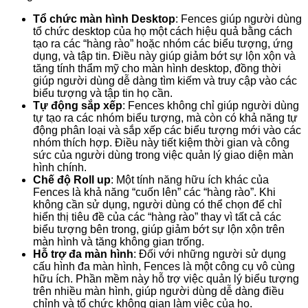
Tổ chức màn hình Desktop
: Fences giúp người dùng
tổ chức desktop của họ một cách hiệu quả bằng cách
tạo ra các “hàng rào” hoặc nhóm các biểu tượng, ứng
dụng, và tập tin. Điều này giúp giảm bớt sự lộn xộn và
tăng tính thẩm mỹ cho màn hình desktop, đồng thời
giúp người dùng dễ dàng tìm kiếm và truy cập vào các
biểu tượng và tập tin họ cần.
Tự động sắp xếp
: Fences không chỉ giúp người dùng
tự tạo ra các nhóm biểu tượng, mà còn có khả năng tự
động phân loại và sắp xếp các biểu tượng mới vào các
nhóm thích hợp. Điều này tiết kiệm thời gian và công
sức của người dùng trong việc quản lý giao diện màn
hình chính.
Chế độ Roll up
: Một tính năng hữu ích khác của
Fences là khả năng “cuốn lên” các “hàng rào”. Khi
không cần sử dụng, người dùng có thể chọn để chỉ
hiển thị tiêu đề của các “hàng rào” thay vì tất cả các
biểu tượng bên trong, giúp giảm bớt sự lộn xộn trên
màn hình và tăng không gian trống.
Hỗ trợ đa màn hình
: Đối với những người sử dụng
cấu hình đa màn hình, Fences là một công cụ vô cùng
hữu ích. Phần mềm này hỗ trợ việc quản lý biểu tượng
trên nhiều màn hình, giúp người dùng dễ dàng điều
chỉnh và tổ chức không gian làm việc của họ.