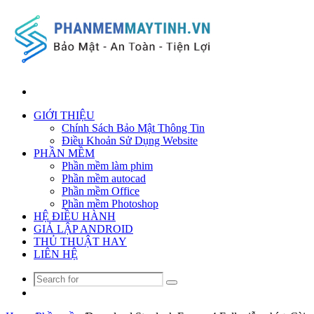
Search
for
GIỚI THIỆU
Chính Sách Bảo Mật Thông Tin
Điều Khoản Sử Dụng Website
PHẦN MỀM
Phần mềm làm phim
Phần mềm autocad
Phần mềm Office
Phần mềm Photoshop
HỆ ĐIỀU HÀNH
GIẢ LẬP ANDROID
THỦ THUẬT HAY
LIÊN HỆ
Search
Random
for
Article