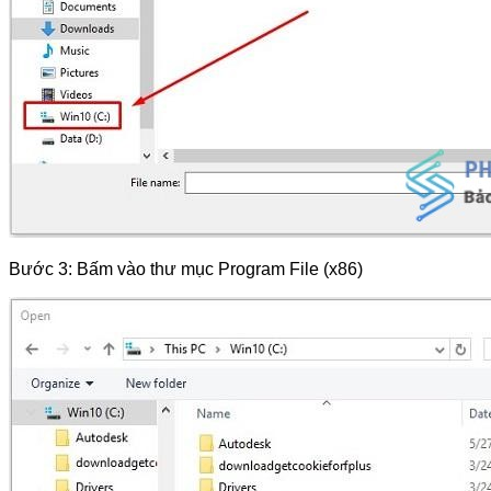
Bước 3: Bấm vào thư mục Program File (x86)