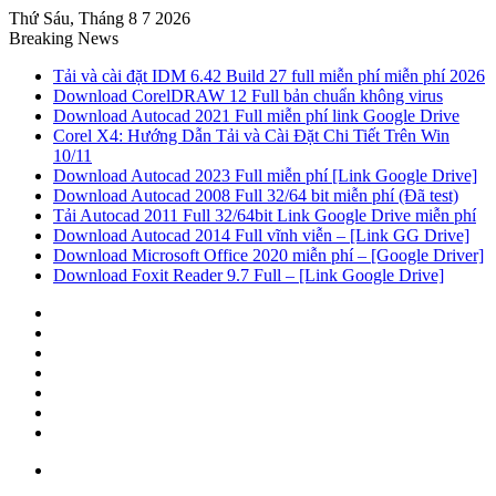
Thứ Sáu, Tháng 8 7 2026
Breaking News
Tải và cài đặt IDM 6.42 Build 27 full miễn phí miễn phí 2026
Download CorelDRAW 12 Full bản chuẩn không virus
Download Autocad 2021 Full miễn phí link Google Drive
Corel X4: Hướng Dẫn Tải và Cài Đặt Chi Tiết Trên Win
10/11
Download Autocad 2023 Full miễn phí [Link Google Drive]
Download Autocad 2008 Full 32/64 bit miễn phí (Đã test)
Tải Autocad 2011 Full 32/64bit Link Google Drive miễn phí
Download Autocad 2014 Full vĩnh viễn – [Link GG Drive]
Download Microsoft Office 2020 miễn phí – [Google Driver]
Download Foxit Reader 9.7 Full – [Link Google Drive]
Sidebar
Random
Article
Log
In
Tumblr
Pinterest
Twitter
Facebook
Menu