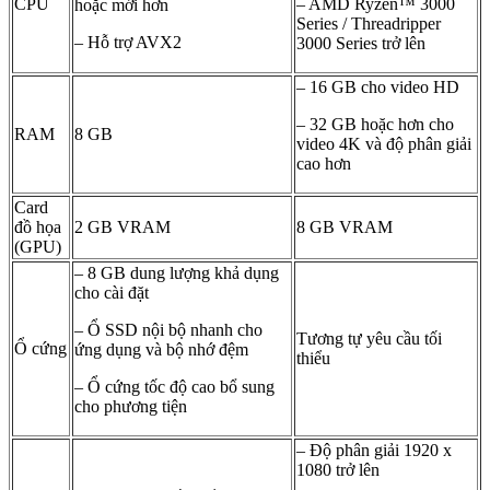
CPU
– AMD Ryzen™ 3000
hoặc mới hơn
Series / Threadripper
– Hỗ trợ AVX2
3000 Series trở lên
– 16 GB cho video HD
– 32 GB hoặc hơn cho
RAM
8 GB
video 4K và độ phân giải
cao hơn
Card
đồ họa
2 GB VRAM
8 GB VRAM
(GPU)
– 8 GB dung lượng khả dụng
cho cài đặt
– Ổ SSD nội bộ nhanh cho
Tương tự yêu cầu tối
Ổ cứng
ứng dụng và bộ nhớ đệm
thiểu
– Ổ cứng tốc độ cao bổ sung
cho phương tiện
– Độ phân giải 1920 x
1080 trở lên