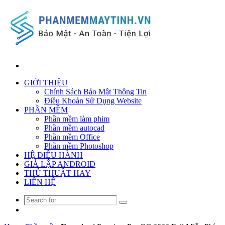
Search
for
GIỚI THIỆU
Chính Sách Bảo Mật Thông Tin
Điều Khoản Sử Dụng Website
PHẦN MỀM
Phần mềm làm phim
Phần mềm autocad
Phần mềm Office
Phần mềm Photoshop
HỆ ĐIỀU HÀNH
GIẢ LẬP ANDROID
THỦ THUẬT HAY
LIÊN HỆ
Search
Random
for
Article