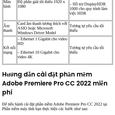
Màn
Độ phân giải tối thiểu 1920 x
– Hỗ trợ DisplayHDR
hình
1080
1000 cho quy trình làm
việc HDR
Card âm thanh tương thích với
Âm
Tương tự yêu cầu tối
ASIO hoặc Microsoft
thanh
thiểu
Windows Driver Model
– Ethernet 1 Gigabit cho video
HD
Kết nối
Tương tự yêu cầu tối
mạng
– Ethernet 10 Gigabit cho
thiểu
video 4K
Hướng dẫn cài đặt phần mềm
Adobe Premiere Pro CC 2022 miễn
phí
Để tiến hành cài đặt phần mềm Adobe Premiere Pro CC 2022 tại
Phần mềm máy tính bạn thực hiện các bước như sau: