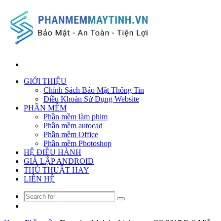
Search
for
GIỚI THIỆU
Chính Sách Bảo Mật Thông Tin
Điều Khoản Sử Dụng Website
PHẦN MỀM
Phần mềm làm phim
Phần mềm autocad
Phần mềm Office
Phần mềm Photoshop
HỆ ĐIỀU HÀNH
GIẢ LẬP ANDROID
THỦ THUẬT HAY
LIÊN HỆ
Search
Random
for
Article