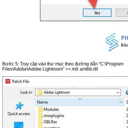
Bước 5: Truy cập vào thư mục theo đường dẫn “C:\Program
Files\Adobe\Adobe Lightroom” => mở amtlib.dll