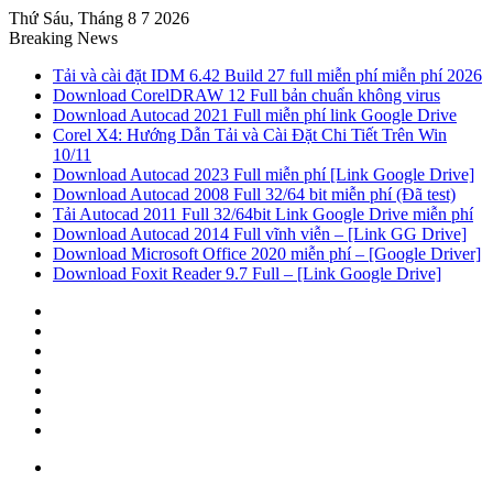
Thứ Sáu, Tháng 8 7 2026
Breaking News
Tải và cài đặt IDM 6.42 Build 27 full miễn phí miễn phí 2026
Download CorelDRAW 12 Full bản chuẩn không virus
Download Autocad 2021 Full miễn phí link Google Drive
Corel X4: Hướng Dẫn Tải và Cài Đặt Chi Tiết Trên Win
10/11
Download Autocad 2023 Full miễn phí [Link Google Drive]
Download Autocad 2008 Full 32/64 bit miễn phí (Đã test)
Tải Autocad 2011 Full 32/64bit Link Google Drive miễn phí
Download Autocad 2014 Full vĩnh viễn – [Link GG Drive]
Download Microsoft Office 2020 miễn phí – [Google Driver]
Download Foxit Reader 9.7 Full – [Link Google Drive]
Sidebar
Random
Article
Log
In
Tumblr
Pinterest
Twitter
Facebook
Menu