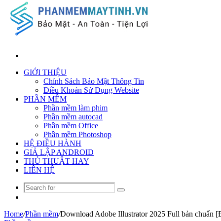
Search
for
GIỚI THIỆU
Chính Sách Bảo Mật Thông Tin
Điều Khoản Sử Dụng Website
PHẦN MỀM
Phần mềm làm phim
Phần mềm autocad
Phần mềm Office
Phần mềm Photoshop
HỆ ĐIỀU HÀNH
GIẢ LẬP ANDROID
THỦ THUẬT HAY
LIÊN HỆ
Search
Random
for
Article
Home
/
Phần mềm
/
Download Adobe Illustrator 2025 Full bản chuẩn [Đ