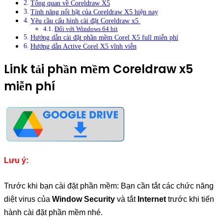
Tổng quan về Coreldraw X5
Tính năng nổi bật của Coreldraw X5 hiện nay
Yêu cầu cấu hình cài đặt Coreldraw x5
Đối với Windows 64 bit
Hướng dẫn cài đặt phần mềm Corel X5 full miễn phí
Hướng dẫn Active Corel X5 vĩnh viễn
Link tải phần mềm Coreldraw x5
miễn phí
Lưu ý:
Trước khi bạn cài đặt phần mềm: Bạn cần tắt các chức năng
diệt virus của
Window Security
và tắt
Internet
trước khi tiến
hành cài đặt phần mềm nhé.