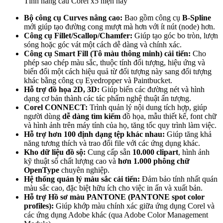
Tính năng cảu Corel x5 hiện nay
Bộ công cụ Curves nâng cao:
Bao gồm công cụ
B-Spline
mới giúp tạo đường cong mượt mà hơn với ít nút (node) hơn.
Công cụ Fillet/Scallop/Chamfer:
Giúp tạo góc bo tròn, lượn
sóng hoặc góc vát một cách dễ dàng và chính xác.
Công cụ Smart Fill (Tô màu thông minh) cải tiến:
Cho
phép sao chép màu sắc, thuộc tính đối tượng, hiệu ứng và
biến đổi một cách hiệu quả từ đối tượng này sang đối tượng
khác bằng công cụ Eyedropper và Paintbucket.
Hỗ trợ đồ họa 2D, 3D:
Giúp biến các đường nét và hình
dạng cơ bản thành các tác phẩm nghệ thuật ấn tượng.
Corel CONNECT:
Trình quản lý nội dung tích hợp, giúp
người dùng
dễ dàng tìm kiếm
đồ họa, mẫu thiết kế, font chữ
và hình ảnh trên máy tính của họ, tăng tốc quy trình làm việc.
Hỗ trợ hơn 100 định dạng tệp khác nhau:
Giúp tăng khả
năng tương thích và trao đổi file với các ứng dụng khác.
Kho dữ liệu đồ sộ:
Cung cấp sẵn
10.000 clipart
, hình ảnh
kỹ thuật số chất lượng cao và
hơn 1.000 phông chữ
OpenType
chuyên nghiệp.
Hệ thống quản lý màu sắc cải tiến:
Đảm bảo tính nhất quán
màu sắc cao, đặc biệt hữu ích cho việc in ấn và xuất bản.
Hỗ trợ Hồ sơ màu PANTONE (PANTONE spot color
profiles):
Giúp khớp màu chính xác giữa ứng dụng Corel và
các ứng dụng Adobe khác (qua Adobe Color Management