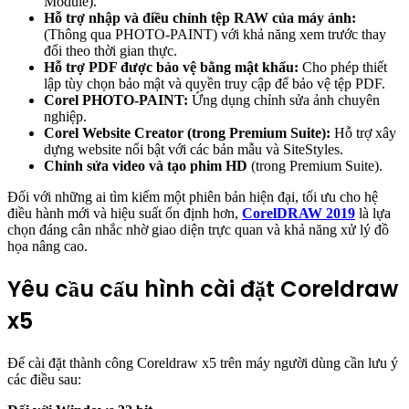
Module).
Hỗ trợ nhập và điều chỉnh tệp RAW của máy ảnh:
(Thông qua PHOTO-PAINT) với khả năng xem trước thay
đổi theo thời gian thực.
Hỗ trợ PDF được bảo vệ bằng mật khẩu:
Cho phép thiết
lập tùy chọn bảo mật và quyền truy cập để bảo vệ tệp PDF.
Corel PHOTO-PAINT:
Ứng dụng chỉnh sửa ảnh chuyên
nghiệp.
Corel Website Creator (trong Premium Suite):
Hỗ trợ xây
dựng website nổi bật với các bản mẫu và SiteStyles.
Chỉnh sửa video và tạo phim HD
(trong Premium Suite).
Đối với những ai tìm kiếm một phiên bản hiện đại, tối ưu cho hệ
điều hành mới và hiệu suất ổn định hơn,
CorelDRAW 2019
là lựa
chọn đáng cân nhắc nhờ giao diện trực quan và khả năng xử lý đồ
họa nâng cao.
Yêu cầu cấu hình cài đặt Coreldraw
x5
Để cài đặt thành công Coreldraw x5 trên máy người dùng cần lưu ý
các điều sau: