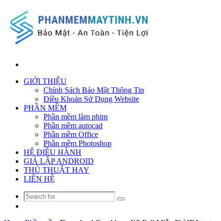
Search
for
GIỚI THIỆU
Chính Sách Bảo Mật Thông Tin
Điều Khoản Sử Dụng Website
PHẦN MỀM
Phần mềm làm phim
Phần mềm autocad
Phần mềm Office
Phần mềm Photoshop
HỆ ĐIỀU HÀNH
GIẢ LẬP ANDROID
THỦ THUẬT HAY
LIÊN HỆ
Search
Random
for
Article