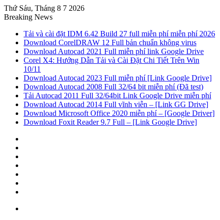
Thứ Sáu, Tháng 8 7 2026
Breaking News
Tải và cài đặt IDM 6.42 Build 27 full miễn phí miễn phí 2026
Download CorelDRAW 12 Full bản chuẩn không virus
Download Autocad 2021 Full miễn phí link Google Drive
Corel X4: Hướng Dẫn Tải và Cài Đặt Chi Tiết Trên Win
10/11
Download Autocad 2023 Full miễn phí [Link Google Drive]
Download Autocad 2008 Full 32/64 bit miễn phí (Đã test)
Tải Autocad 2011 Full 32/64bit Link Google Drive miễn phí
Download Autocad 2014 Full vĩnh viễn – [Link GG Drive]
Download Microsoft Office 2020 miễn phí – [Google Driver]
Download Foxit Reader 9.7 Full – [Link Google Drive]
Sidebar
Random
Article
Log
In
Tumblr
Pinterest
Twitter
Facebook
Menu