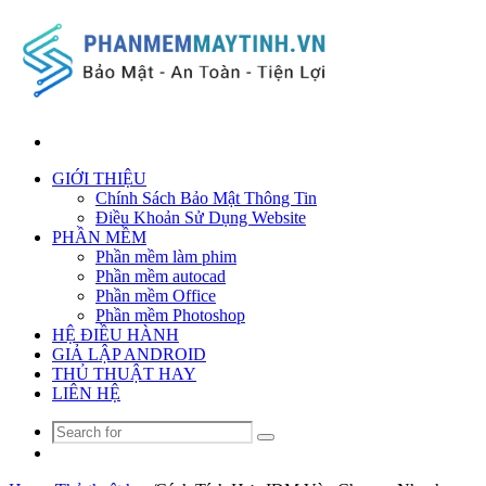
Search
for
GIỚI THIỆU
Chính Sách Bảo Mật Thông Tin
Điều Khoản Sử Dụng Website
PHẦN MỀM
Phần mềm làm phim
Phần mềm autocad
Phần mềm Office
Phần mềm Photoshop
HỆ ĐIỀU HÀNH
GIẢ LẬP ANDROID
THỦ THUẬT HAY
LIÊN HỆ
Search
Random
for
Article