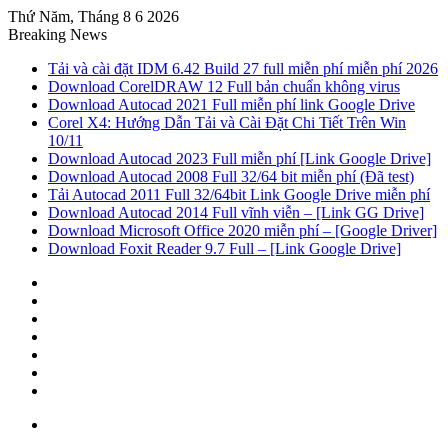
Thứ Năm, Tháng 8 6 2026
Breaking News
Tải và cài đặt IDM 6.42 Build 27 full miễn phí miễn phí 2026
Download CorelDRAW 12 Full bản chuẩn không virus
Download Autocad 2021 Full miễn phí link Google Drive
Corel X4: Hướng Dẫn Tải và Cài Đặt Chi Tiết Trên Win
10/11
Download Autocad 2023 Full miễn phí [Link Google Drive]
Download Autocad 2008 Full 32/64 bit miễn phí (Đã test)
Tải Autocad 2011 Full 32/64bit Link Google Drive miễn phí
Download Autocad 2014 Full vĩnh viễn – [Link GG Drive]
Download Microsoft Office 2020 miễn phí – [Google Driver]
Download Foxit Reader 9.7 Full – [Link Google Drive]
Sidebar
Random
Article
Log
In
Tumblr
Pinterest
Twitter
Facebook
Menu