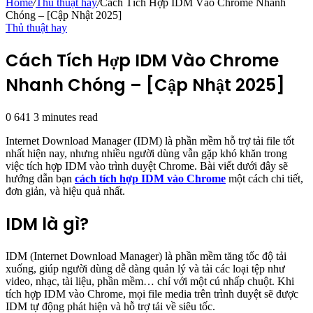
Home
/
Thủ thuật hay
/
Cách Tích Hợp IDM Vào Chrome Nhanh
Chóng – [Cập Nhật 2025]
Thủ thuật hay
Cách Tích Hợp IDM Vào Chrome
Nhanh Chóng – [Cập Nhật 2025]
0
641
3 minutes read
Internet Download Manager (IDM) là phần mềm hỗ trợ tải file tốt
nhất hiện nay, nhưng nhiều người dùng vẫn gặp khó khăn trong
việc tích hợp IDM vào trình duyệt Chrome. Bài viết dưới đây sẽ
hướng dẫn bạn
cách tích hợp IDM vào Chrome
một cách chi tiết,
đơn giản, và hiệu quả nhất.
IDM là gì?
IDM (Internet Download Manager) là phần mềm tăng tốc độ tải
xuống, giúp người dùng dễ dàng quản lý và tải các loại tệp như
video, nhạc, tài liệu, phần mềm… chỉ với một cú nhấp chuột. Khi
tích hợp IDM vào Chrome, mọi file media trên trình duyệt sẽ được
IDM tự động phát hiện và hỗ trợ tải về siêu tốc.