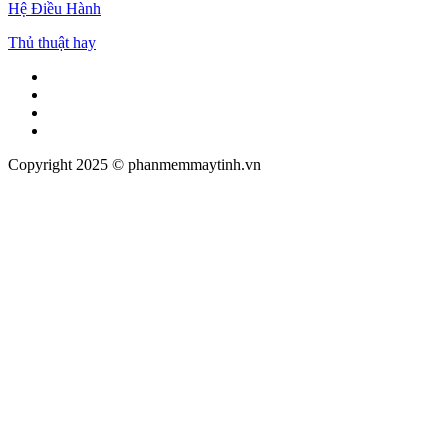
Hệ Điều Hành
Thủ thuật hay
Facebook
Twitter
Pinterest
Tumblr
Copyright 2025 © phanmemmaytinh.vn
Facebook
Twitter
WhatsApp
Telegram
Viber
Back
to
top
button