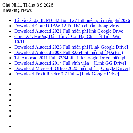
Chủ Nhật, Tháng 8 9 2026
Breaking News
Tải và cài đặt IDM 6.42 Build 27 full miễn phí miễn phí 2026
Download CorelDRAW 12 Full bản chuẩn không virus
Download Autocad 2021 Full miễn phí link Google Drive
Corel X4: Hướng Dẫn Tải và Cài Đặt Chi Tiết Trên Win
10/11
Download Autocad 2023 Full miễn phí [Link Google Drive]
Download Autocad 2008 Full 32/64 bit miễn phí (Đã test)
Tải Autocad 2011 Full 32/64bit Link Google Drive miễn phí
Download Autocad 2014 Full vĩnh viễn – [Link GG Drive]
Download Microsoft Office 2020 miễn phí – [Google Driver]
Download Foxit Reader 9.7 Full – [Link Google Drive]
Sidebar
Random
Article
Log
In
Tumblr
Pinterest
Twitter
Facebook
Menu