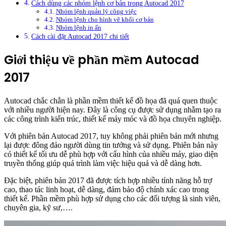
Cách dùng các nhóm lệnh cơ bản trong Autocad 2017
Nhóm lệnh quản lý công việc
Nhóm lệnh cho hình vẽ khối cơ bản
Nhóm lệnh in ấn
Cách cài đặt Autocad 2017 chi tiết
Giới thiệu về phần mềm Autocad
2017
Autocad chắc chắn là phần mềm thiết kế đồ họa đã quá quen thuộc
với nhiều người hiện nay. Đây là công cụ được sử dụng nhằm tạo ra
các công trình kiến trúc, thiết kế máy móc và đồ họa chuyên nghiệp.
Với phiên bản Autocad 2017, tuy không phải phiên bản mới nhưng
lại được đông đảo người dùng tin tưởng và sử dụng. Phiên bản này
có thiết kế tối ưu dễ phù hợp với cấu hình của nhiều máy, giao diện
truyền thống giúp quá trình làm việc hiệu quả và dễ dàng hơn.
Đặc biệt, phiên bản 2017 đã được tích hợp nhiều tính năng hỗ trợ
cao, thao tác linh hoạt, dễ dàng, đảm bảo độ chính xác cao trong
thiết kế. Phần mềm phù hợp sử dụng cho các đối tượng là sinh viên,
chuyên gia, kỹ sư,….