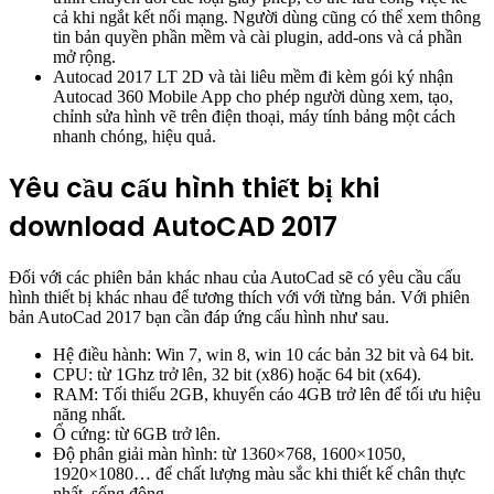
cả khi ngắt kết nối mạng. Người dùng cũng có thể xem thông
tin bản quyền phần mềm và cài plugin, add-ons và cả phần
mở rộng.
Autocad 2017 LT 2D và tài liêu mềm đi kèm gói ký nhận
Autocad 360 Mobile App cho phép người dùng xem, tạo,
chỉnh sửa hình vẽ trên điện thoại, máy tính bảng một cách
nhanh chóng, hiệu quả.
Yêu cầu cấu hình thiết bị khi
download AutoCAD 2017
Đối với các phiên bản khác nhau của AutoCad sẽ có yêu cầu cấu
hình thiết bị khác nhau để tương thích với với từng bản. Với phiên
bản AutoCad 2017 bạn cần đáp ứng cấu hình như sau.
Hệ điều hành: Win 7, win 8, win 10 các bản 32 bit và 64 bit.
CPU: từ 1Ghz trở lên, 32 bit (x86) hoặc 64 bit (x64).
RAM: Tối thiểu 2GB, khuyến cáo 4GB trở lên để tối ưu hiệu
năng nhất.
Ổ cứng: từ 6GB trở lên.
Độ phân giải màn hình: từ 1360×768, 1600×1050,
1920×1080… để chất lượng màu sắc khi thiết kế chân thực
nhất, sống động.