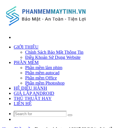
Search
for
GIỚI THIỆU
Chính Sách Bảo Mật Thông Tin
Điều Khoản Sử Dụng Website
PHẦN MỀM
Phần mềm làm phim
Phần mềm autocad
Phần mềm Office
Phần mềm Photoshop
HỆ ĐIỀU HÀNH
GIẢ LẬP ANDROID
THỦ THUẬT HAY
LIÊN HỆ
Search
Random
for
Article