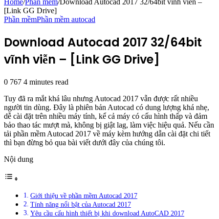
Home
/
Phần mềm
/
Download Autocad 2017 32/64bit vĩnh viễn –
[Link GG Drive]
Phần mềm
Phần mềm autocad
Download Autocad 2017 32/64bit
vĩnh viễn – [Link GG Drive]
0
767
4 minutes read
Tuy đã ra mắt khá lâu nhưng Autocad 2017 vẫn được rất nhiều
người tin dùng. Đây là phiên bản Autocad có dung lượng khá nhẹ,
dễ cài đặt trên nhiều máy tính, kể cả máy có cấu hình thấp và đảm
bảo thao tác mượt mà, không bị giật lag, làm việc hiệu quả. Nếu cần
tải phần mềm Autocad 2017 về máy kèm hướng dẫn cài đặt chi tiết
thì bạn đừng bỏ qua bài viết dưới đây của chúng tôi.
Nội dung
Giới thiệu về phần mềm Autocad 2017
Tính năng nổi bật của Autocad 2017
Yêu cầu cấu hình thiết bị khi download AutoCAD 2017