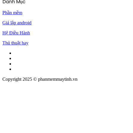
Danh Mục
Phần mềm
Giả lập android
Hệ Điều Hành
Thủ thuật hay
Facebook
Twitter
Pinterest
Tumblr
Copyright 2025 © phanmemmaytinh.vn
Facebook
Twitter
WhatsApp
Telegram
Viber
Back
to
top
button