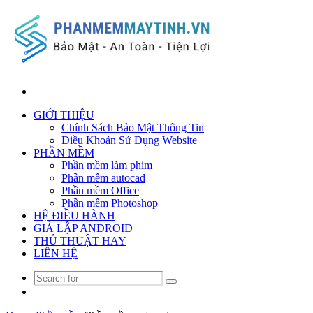
Search
for
GIỚI THIỆU
Chính Sách Bảo Mật Thông Tin
Điều Khoản Sử Dụng Website
PHẦN MỀM
Phần mềm làm phim
Phần mềm autocad
Phần mềm Office
Phần mềm Photoshop
HỆ ĐIỀU HÀNH
GIẢ LẬP ANDROID
THỦ THUẬT HAY
LIÊN HỆ
Search
Random
for
Article