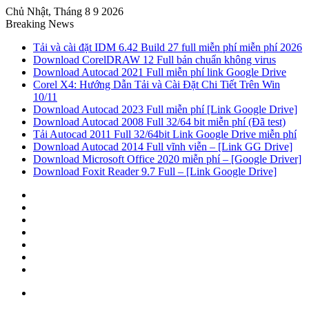
Chủ Nhật, Tháng 8 9 2026
Breaking News
Tải và cài đặt IDM 6.42 Build 27 full miễn phí miễn phí 2026
Download CorelDRAW 12 Full bản chuẩn không virus
Download Autocad 2021 Full miễn phí link Google Drive
Corel X4: Hướng Dẫn Tải và Cài Đặt Chi Tiết Trên Win
10/11
Download Autocad 2023 Full miễn phí [Link Google Drive]
Download Autocad 2008 Full 32/64 bit miễn phí (Đã test)
Tải Autocad 2011 Full 32/64bit Link Google Drive miễn phí
Download Autocad 2014 Full vĩnh viễn – [Link GG Drive]
Download Microsoft Office 2020 miễn phí – [Google Driver]
Download Foxit Reader 9.7 Full – [Link Google Drive]
Sidebar
Random
Article
Log
In
Tumblr
Pinterest
Twitter
Facebook
Menu