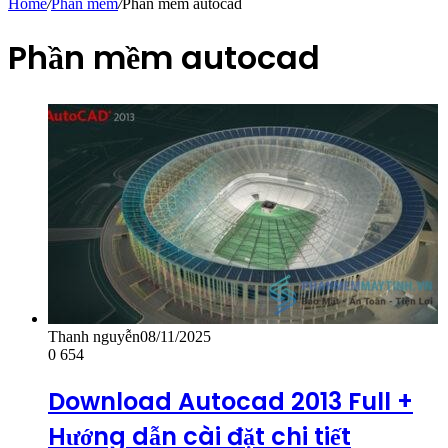
Home
/
Phần mềm
/
Phần mềm autocad
Phần mềm autocad
Thanh nguyễn
08/11/2025
0
654
Download Autocad 2013 Full +
Hướng dẫn cài đặt chi tiết