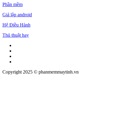
Phần mềm
Giả lập android
Hệ Điều Hành
Thủ thuật hay
Facebook
Twitter
Pinterest
Tumblr
Copyright 2025 © phanmemmaytinh.vn
Facebook
Twitter
WhatsApp
Telegram
Viber
Back
to
top
button