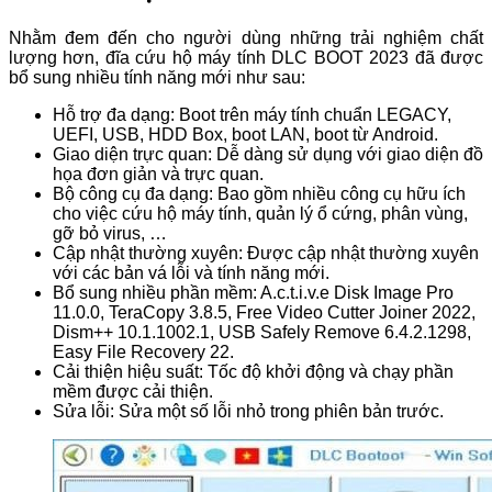
Nhằm đem đến cho người dùng những trải nghiệm chất
lượng hơn, đĩa cứu hộ máy tính DLC BOOT 2023 đã được
bổ sung nhiều tính năng mới như sau:
Hỗ trợ đa dạng: Boot trên máy tính chuẩn LEGACY,
UEFI, USB, HDD Box, boot LAN, boot từ Android.
Giao diện trực quan: Dễ dàng sử dụng với giao diện đồ
họa đơn giản và trực quan.
Bộ công cụ đa dạng: Bao gồm nhiều công cụ hữu ích
cho việc cứu hộ máy tính, quản lý ổ cứng, phân vùng,
gỡ bỏ virus, …
Cập nhật thường xuyên: Được cập nhật thường xuyên
với các bản vá lỗi và tính năng mới.
Bổ sung nhiều phần mềm: A.c.t.i.v.e Disk Image Pro
11.0.0, TeraCopy 3.8.5, Free Video Cutter Joiner 2022,
Dism++ 10.1.1002.1, USB Safely Remove 6.4.2.1298,
Easy File Recovery 22.
Cải thiện hiệu suất: Tốc độ khởi động và chạy phần
mềm được cải thiện.
Sửa lỗi: Sửa một số lỗi nhỏ trong phiên bản trước.