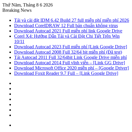
Thứ Năm, Tháng 8 6 2026
Breaking News
Tải và cài đặt IDM 6.42 Build 27 full miễn phí miễn phí 2026
Download CorelDRAW 12 Full bản chuẩn không virus
Download Autocad 2021 Full miễn phí link Google Drive
Corel X4: Hướng Dẫn Tải và Cài Đặt Chi Tiết Trên Win
10/11
Download Autocad 2023 Full miễn phí [Link Google Drive]
Download Autocad 2008 Full 32/64 bit miễn phí (Đã test)
Tải Autocad 2011 Full 32/64bit Link Google Drive miễn phí
Download Autocad 2014 Full vĩnh viễn – [Link GG Drive]
Download Microsoft Office 2020 miễn phí – [Google Driver]
Download Foxit Reader 9.7 Full – [Link Google Drive]
Sidebar
Random
Article
Log
In
Tumblr
Pinterest
Twitter
Facebook
Menu