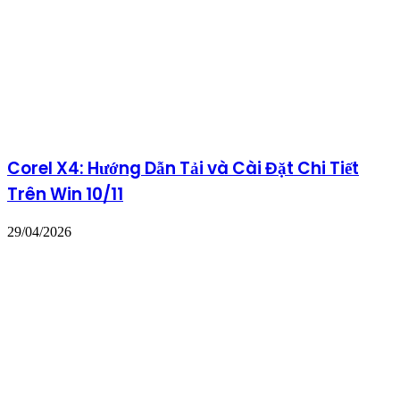
Corel X4: Hướng Dẫn Tải và Cài Đặt Chi Tiết
Trên Win 10/11
29/04/2026