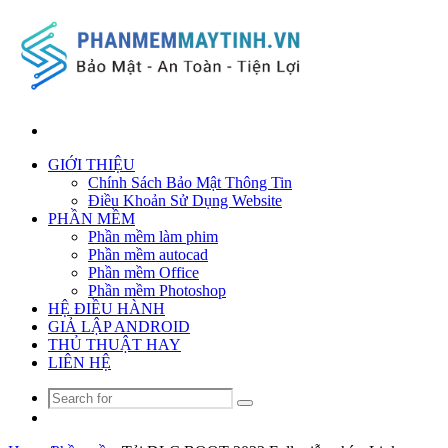
Search
for
GIỚI THIỆU
Chính Sách Bảo Mật Thông Tin
Điều Khoản Sử Dụng Website
PHẦN MỀM
Phần mềm làm phim
Phần mềm autocad
Phần mềm Office
Phần mềm Photoshop
HỆ ĐIỀU HÀNH
GIẢ LẬP ANDROID
THỦ THUẬT HAY
LIÊN HỆ
Search
Random
for
Article