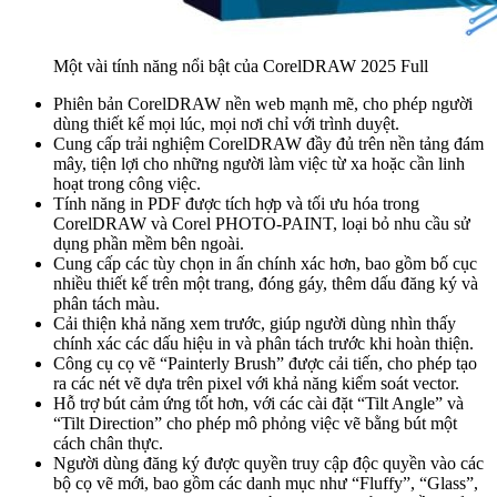
Một vài tính năng nổi bật của CorelDRAW 2025 Full
Phiên bản CorelDRAW nền web mạnh mẽ, cho phép người
dùng thiết kế mọi lúc, mọi nơi chỉ với trình duyệt.
Cung cấp trải nghiệm CorelDRAW đầy đủ trên nền tảng đám
mây, tiện lợi cho những người làm việc từ xa hoặc cần linh
hoạt trong công việc.
Tính năng in PDF được tích hợp và tối ưu hóa trong
CorelDRAW và Corel PHOTO-PAINT, loại bỏ nhu cầu sử
dụng phần mềm bên ngoài.
Cung cấp các tùy chọn in ấn chính xác hơn, bao gồm bố cục
nhiều thiết kế trên một trang, đóng gáy, thêm dấu đăng ký và
phân tách màu.
Cải thiện khả năng xem trước, giúp người dùng nhìn thấy
chính xác các dấu hiệu in và phân tách trước khi hoàn thiện.
Công cụ cọ vẽ “Painterly Brush” được cải tiến, cho phép tạo
ra các nét vẽ dựa trên pixel với khả năng kiểm soát vector.
Hỗ trợ bút cảm ứng tốt hơn, với các cài đặt “Tilt Angle” và
“Tilt Direction” cho phép mô phỏng việc vẽ bằng bút một
cách chân thực.
Người dùng đăng ký được quyền truy cập độc quyền vào các
bộ cọ vẽ mới, bao gồm các danh mục như “Fluffy”, “Glass”,