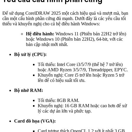
Để sử dụng CorelDRAW 2025 một cách hiệu quả và mượt mà, bạn
cần một cấu hình phần cứng đủ mạnh. Dưới đây là các yêu cầu tối
thiểu và khuyến nghị cho cả hệ điều hành Windows:
Hệ điều hành:
Windows 11 (Phiên bản 22H2 trở lên)
hoặc Windows 10 (Phiên bản 22H2), 64-bit, với các
bản cập nhật mới nhất.
Bộ xử lý (CPU):
Tối thiểu: Intel Core i3/5/7/9 (thế hệ 7 trở lên)
hoặc AMD Ryzen 3/5/7/9, Threadripper, EPYC.
Khuyến nghị: Core i5 trở lên hoặc Ryzen 5 trở
lên để có hiệu suất tối ưu.
Bộ nhớ RAM:
Tối thiểu: 8GB RAM.
Khuyến nghị: 16 GB RAM hoặc cao hơn để xử
lý các dự án lớn và phức tạp.
Card đồ họa (VGA):
Card tương thích OpenCL 1.2 với ít nhất 3 GB