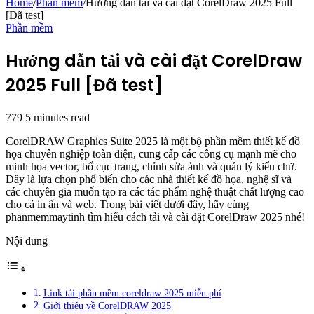
Home
/
Phần mềm
/
Hướng dẫn tải và cài đặt CorelDraw 2025 Full
[Đã test]
Phần mềm
Hướng dẫn tải và cài đặt CorelDraw
2025 Full [Đã test]
779
5 minutes read
CorelDRAW Graphics Suite 2025 là một bộ phần mềm thiết kế đồ
họa chuyên nghiệp toàn diện, cung cấp các công cụ mạnh mẽ cho
minh họa vector, bố cục trang, chỉnh sửa ảnh và quản lý kiểu chữ.
Đây là lựa chọn phổ biến cho các nhà thiết kế đồ họa, nghệ sĩ và
các chuyên gia muốn tạo ra các tác phẩm nghệ thuật chất lượng cao
cho cả in ấn và web. Trong bài viết dưới đây, hãy cùng
phanmemmaytinh tìm hiểu cách tải và cài đặt CorelDraw 2025 nhé!
Nội dung
Link tải phần mềm coreldraw 2025 miễn phí
Giới thiệu về CorelDRAW 2025