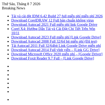
Thứ Sáu, Tháng 8 7 2026
Breaking News
Tải và cài đặt IDM 6.42 Build 27 full miễn phí miễn phí 2026
Download CorelDRAW 12 Full bản chuẩn không virus
Download Autocad 2021 Full miễn phí link Google Drive
Corel X4: Hướng Dẫn Tải và Cài Đặt Chi Tiết Trên Win
10/11
Download Autocad 2023 Full miễn phí [Link Google Drive]
Download Autocad 2008 Full 32/64 bit miễn phí (Đã test)
Tải Autocad 2011 Full 32/64bit Link Google Drive miễn phí
Download Autocad 2014 Full vĩnh viễn – [Link GG Drive]
Download Microsoft Office 2020 miễn phí – [Google Driver]
Download Foxit Reader 9.7 Full – [Link Google Drive]
Sidebar
Random
Article
Log
In
Tumblr
Pinterest
Twitter
Facebook
Menu