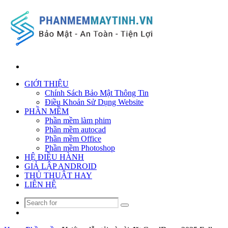
Search
for
GIỚI THIỆU
Chính Sách Bảo Mật Thông Tin
Điều Khoản Sử Dụng Website
PHẦN MỀM
Phần mềm làm phim
Phần mềm autocad
Phần mềm Office
Phần mềm Photoshop
HỆ ĐIỀU HÀNH
GIẢ LẬP ANDROID
THỦ THUẬT HAY
LIÊN HỆ
Search
Random
for
Article