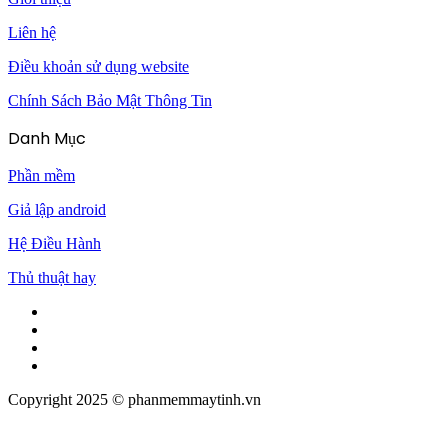
Liên hệ
Điều khoản sử dụng website
Chính Sách Bảo Mật Thông Tin
Danh Mục
Phần mềm
Giả lập android
Hệ Điều Hành
Thủ thuật hay
Facebook
Twitter
Pinterest
Tumblr
Copyright 2025 © phanmemmaytinh.vn
Facebook
Twitter
WhatsApp
Telegram
Viber
Back
to