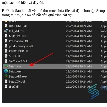
một cách dễ hiểu và đầy đủ:
Bước 1: Sau khi tải về, mở thư mục chứa file cài đặt, chọn tệp Setup
trong thư mục X64 để bắt đầu quá trình cài đặt.