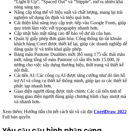
“Light It Up”, “Spaced Out” và “Stipple”, mở ra nhiều khả
năng sáng tạo.
Nâng cấp tổng thể về hiệu suất và chất lượng, mang lại trải
nghiệm sử dụng ổn định và hiệu quả hơn.
Cải thiện khả năng truy cập trực tiếp vào Google Fonts, giúp
quy trình làm việc với typography nhanh hơn.
Cập nhật bảo mật nâng cao để bảo vệ dự án của bạn.
Quản lý giấy phép đơn giản hóa: Cổng thông tin tài khoản
khách hàng Corel được thiết kế lại, giúp các doanh nghiệp dễ
dàng quản lý và triển khai giấy phép.
Bảng màu Pantone Dualities mới: Bổ sung 175 sắc thái màu
mới, nâng tổng số màu Pantone có sẵn lên hơn 15.000, lý
tưởng cho việc xây dựng thương hiệu, thời trang và thiết kế
nội thất.
Cải tiến AI: Các công cụ AI được tăng cường như dò tìm hỗ
trợ AI và công cụ thiết kế thông minh, giúp tạo ra các thiết kế
phức tạp nhanh hơn.
Giao diện người dùng được tinh chỉnh: Các cải tiến tinh tế
trong giao diện người dùng giúp chương trình chạy mượt mà
và nhanh hơn.
Xem thêm: Hướng dẫn chi tiết cách tải và cài đặt
CorelDraw 2022
Full bản quyền
Yêu cầu cấu hình phần cứng