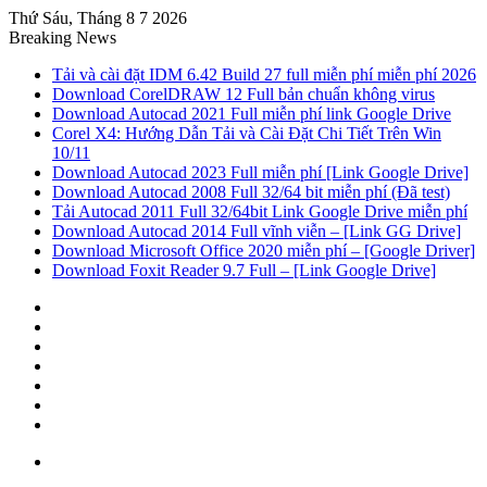
Thứ Sáu, Tháng 8 7 2026
Breaking News
Tải và cài đặt IDM 6.42 Build 27 full miễn phí miễn phí 2026
Download CorelDRAW 12 Full bản chuẩn không virus
Download Autocad 2021 Full miễn phí link Google Drive
Corel X4: Hướng Dẫn Tải và Cài Đặt Chi Tiết Trên Win
10/11
Download Autocad 2023 Full miễn phí [Link Google Drive]
Download Autocad 2008 Full 32/64 bit miễn phí (Đã test)
Tải Autocad 2011 Full 32/64bit Link Google Drive miễn phí
Download Autocad 2014 Full vĩnh viễn – [Link GG Drive]
Download Microsoft Office 2020 miễn phí – [Google Driver]
Download Foxit Reader 9.7 Full – [Link Google Drive]
Sidebar
Random
Article
Log
In
Tumblr
Pinterest
Twitter
Facebook
Menu