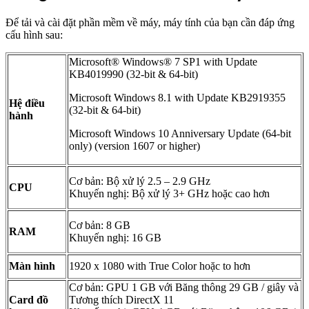
Để tải và cài đặt phần mềm về máy, máy tính của bạn cần đáp ứng
cấu hình sau:
Microsoft® Windows® 7 SP1 with Update
KB4019990 (32-bit & 64-bit)
Microsoft Windows 8.1 with Update KB2919355
Hệ điều
(32-bit & 64-bit)
hành
Microsoft Windows 10 Anniversary Update (64-bit
only) (version 1607 or higher)
Cơ bản: Bộ xử lý 2.5 – 2.9 GHz
CPU
Khuyến nghị: Bộ xử lý 3+ GHz hoặc cao hơn
Cơ bản: 8 GB
RAM
Khuyến nghị: 16 GB
Màn hình
1920 x 1080 with True Color hoặc to hơn
Cơ bản: GPU 1 GB với Băng thông 29 GB / giây và
Card đồ
Tương thích DirectX 11