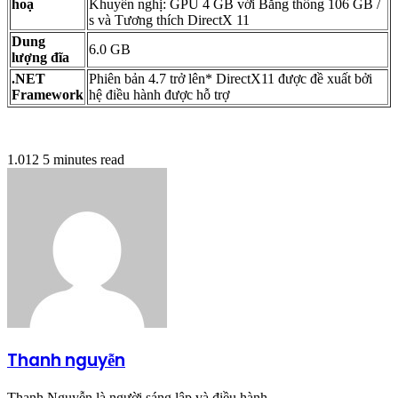
hoạ
Khuyến nghị: GPU 4 GB với Băng thông 106 GB /
s và Tương thích DirectX 11
Dung
6.0 GB
lượng đĩa
.NET
Phiên bản 4.7 trở lên* DirectX11 được đề xuất bởi
Framework
hệ điều hành được hỗ trợ
1.012
5 minutes read
Thanh nguyễn
Thanh Nguyễn là người sáng lập và điều hành