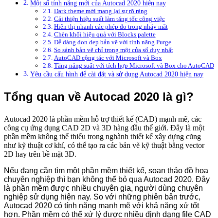
Một số tính năng mới của Autocad 2020 hiện nay
Dark theme mới mang lại sự rõ ràng
Cải thiện hiệu suất làm tăng tốc công việc
Hiển thị nhanh các phép đo trong nháy mắt
Chèn khối hiệu quả với Blocks palette
Dễ dàng dọn dẹp bản vẽ với tính năng Purge
So sánh bản vẽ chỉ trong một cửa sổ duy nhất
AutoCAD cộng tác với Microsoft và Box
Tăng năng suất với tích hợp Microsoft và Box cho AutoCAD
Yêu cầu cấu hình để cài đặt và sử dụng Autocad 2020 hiện nay
Tổng quan về Autocad 2020 là gì?
Autocad 2020 là phần mềm hỗ trợ thiết kế (CAD) mạnh mẽ, các
công cụ ứng dụng CAD 2D và 3D hàng đầu thế giới. Đây là một
phần mềm không thể thiếu trong nghành thiết kế xây dựng cũng
như kỹ thuật cơ khí, có thể tạo ra các bản vẽ kỹ thuật bằng vector
2D hay trên bề mặt 3D.
Nếu đang cần tìm một phần mềm thiết kế, soạn thảo đồ họa
chuyên nghiệp thì bạn không thể bỏ qua Autocad 2020. Đây
là phần mềm được nhiều chuyên gia, người dùng chuyên
nghiệp sử dụng hiện nay. So với những phiên bản trước,
Autocad 2020 có tính năng mạnh mẽ với khả năng xử tốt
hơn. Phần mềm có thể xử lý được nhiều định dạng file CAD