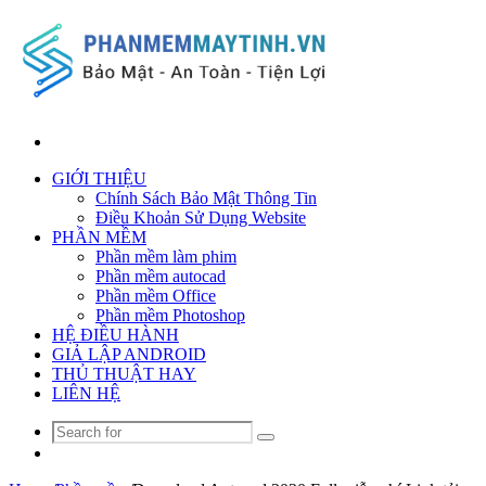
Search
for
GIỚI THIỆU
Chính Sách Bảo Mật Thông Tin
Điều Khoản Sử Dụng Website
PHẦN MỀM
Phần mềm làm phim
Phần mềm autocad
Phần mềm Office
Phần mềm Photoshop
HỆ ĐIỀU HÀNH
GIẢ LẬP ANDROID
THỦ THUẬT HAY
LIÊN HỆ
Search
Random
for
Article